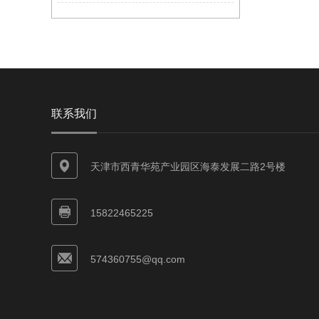
联系我们
天津市西青华苑产业园区海泰发展二路2号楼
15822465225
574360755@qq.com