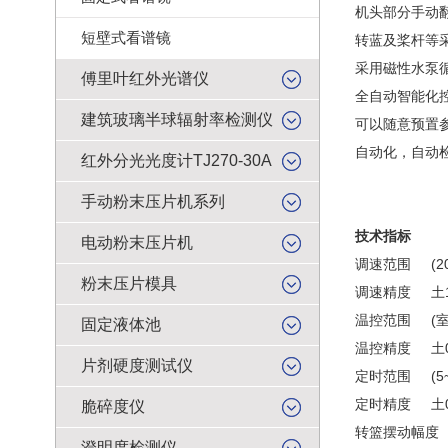
机头部分手动
短壁式看谱镜
转蓝及桨杆等采用
采用磁性水泵
傅里叶红外光谱仪
全自动智能化
建筑玻璃半球辐射率检测仪
可以随意预置
自动化，自动
红外分光光度计TJ270-30A
手动粉末压片机系列
技术指标
电动粉末压片机
调速范围 (20
粉末压片模具
调速精度 土1
温控范围 (室温~
固定液体池
温控精度 土0
片剂硬度测试仪
定时范围 (5~9
定时精度 土0
脆碎度仪
转篮摆动幅度 
澄明度检测仪