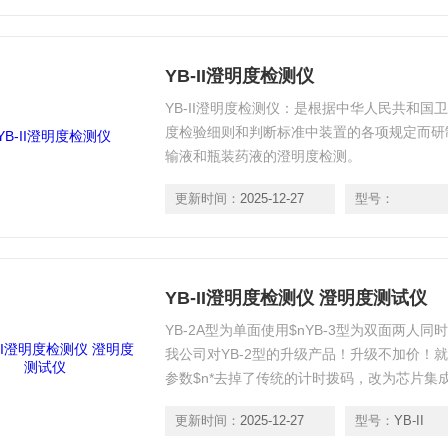
YB-II澄明度检测仪
YB-II澄明度检测仪：是根据中华人民共和国卫生部标
度检验细则和判断标准中装置的各项规定而研
输液和瓶装药液的澄明度检测。
更新时间：
2025-12-27
型号：
YB-II澄明度检测仪 澄明度测试仪
YB-2A型为单面使用$nYB-3型为双面两人同时
我公司对YB-2型的升级产品！升级不加价！
参数$n*去掉了传统的计时拨码，改为芯片集
仪器使用寿命提高了3倍$n*用户可根据标准
更新时间：
2025-12-27
型号：
YB-II
加了自行校正功能，为国内创办$n*增加了底部