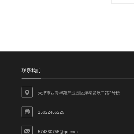
联系我们
天津市西青华苑产业园区海泰发展二路2号楼
15822465225
574360755@qq.com