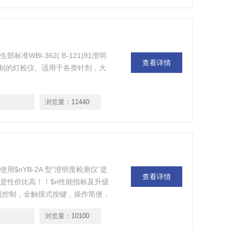
准WBI-362( B-121)91澄明
查看详情
制的灯检仪。适用于各类针剂，大
浏览量：
11440
使用$nYB-2A 型“澄明度检测仪”是
查看详情
就是性价比高！！$n性能指标及升级
成控制，全触摸式按键，操作简便，
照度计自行对仪器照度进行校正,即增
浏览量：
10100
白板长度，可进行输液dai的并排