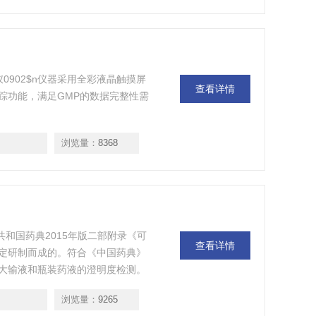
仪0902$n仪器采用全彩液晶触摸屏
查看详情
踪功能，满足GMP的数据完整性需
浏览量：
8368
共和国药典2015年版二部附录《可
查看详情
定研制而成的。符合《中国药典》
大输液和瓶装药液的澄明度检测。
浏览量：
9265