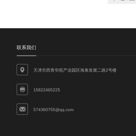
联系我们
天津市西青华苑产业园区海泰发展二路2号楼
15822465225
574360755@qq.com