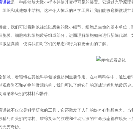
看谱镜
是一种能够放大微小样本并使其变得可见的装置。它通过光学原理
、组织和其他微小结构。这种令人惊叹的科学工具让我们能够窥探微观世
，我们可以看到以往难以想象的微小细节。细胞是生命的基本单位，而
细胞膜、细胞核和细胞质等组成部分，进而理解细胞如何进行新陈代谢、
和微型真菌，使得我们对它们的形态和行为有更全面的了解。
域，看谱镜在其他科学领域也起到重要作用。在材料科学中，通过看谱
过观察岩石和矿物的微观结构，我们可以了解它们的形成过程和地质历史
制造纳米级别的材料和器件。
镜不仅仅是科学研究的工具，它还激发了人们的好奇心和想象力。当我
数精巧而美妙的结构、错综复杂的纹理和生动活泼的生命形态都在镜头下
的无穷奇妙。