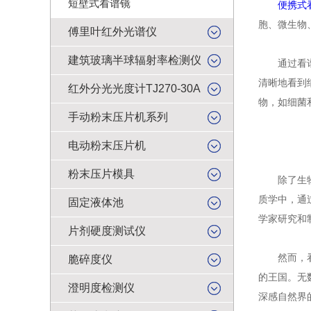
短壁式看谱镜
便携式
胞、微生物
傅里叶红外光谱仪
建筑玻璃半球辐射率检测仪
通过看谱镜
清晰地看到
红外分光光度计TJ270-30A
物，如细菌
手动粉末压片机系列
电动粉末压片机
粉末压片模具
除了生物领
质学中，通
固定液体池
学家研究和
片剂硬度测试仪
然而，看谱
脆碎度仪
的王国。无
澄明度检测仪
深感自然界