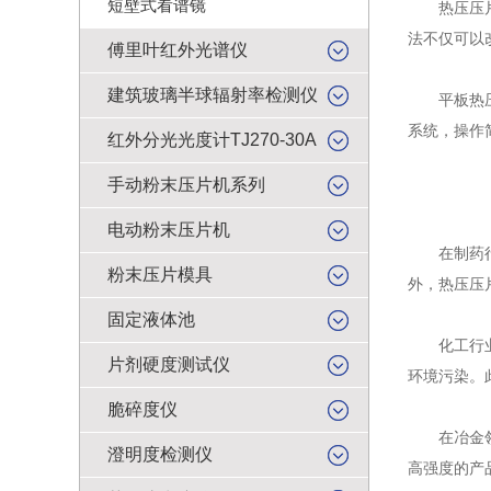
短壁式看谱镜
热压压片机
法不仅可以
傅里叶红外光谱仪
建筑玻璃半球辐射率检测仪
平板热压压
系统，操作
红外分光光度计TJ270-30A
手动粉末压片机系列
电动粉末压片机
在制药行业
粉末压片模具
外，热压压
固定液体池
化工行业中
片剂硬度测试仪
环境污染。
脆碎度仪
在冶金领域
澄明度检测仪
高强度的产