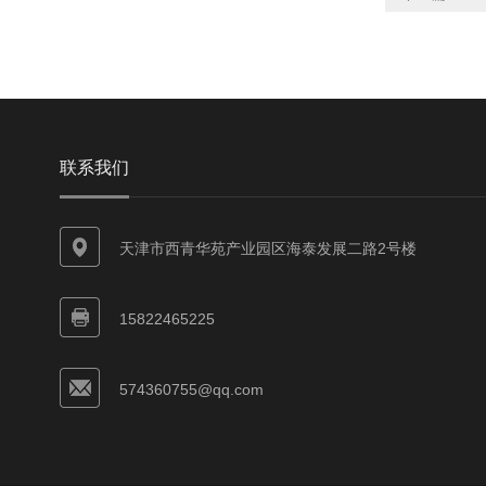
联系我们
天津市西青华苑产业园区海泰发展二路2号楼
15822465225
574360755@qq.com