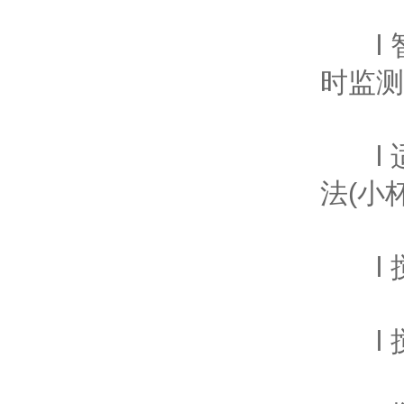
l 
时监测
l 适
法(小
l 
l 搅