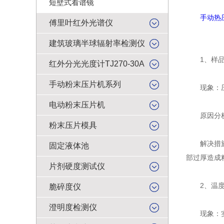
短壁式看谱镜
手动热
傅里叶红外光谱仪
建筑玻璃半球辐射率检测仪
1、样品
红外分光光度计TJ270-30A
手动粉末压片机系列
现象：压制
电动粉末压片机
原因分析：
粉末压片模具
解决措施：
固定液体池
部过厚造成
片剂硬度测试仪
2、温度
脆碎度仪
澄明度检测仪
现象：实